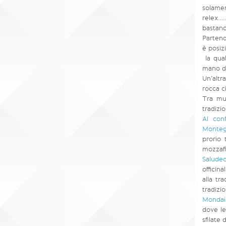
solamen
relex……
bastano
Partend
è posiz
la qual
mano de
Un’altr
rocca c
Tra mur
tradizio
Al con
Monteg
prorio 
mozzafi
Saludec
officin
alla tr
tradizi
Mondai
dove le
sfilate 