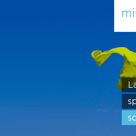
L
s
sc