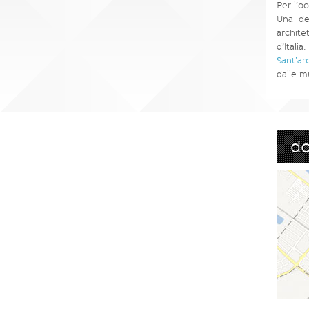
Per l’o
Una de
archite
d’Italia.
Sant’ar
dalle m
d