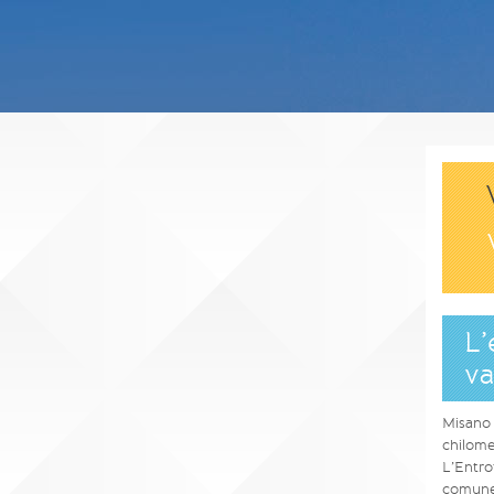
L’
va
Misano 
chilome
L’Entro
comune 